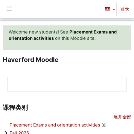
跳到主要内容
登录
停靠面板
Welcome new students! See
Placement Exams and
orientation activities
on this Moodle site.
Haverford Moodle
课程类别
展开全部
Placement Exams and orientation activities
(8)
Fall 2026