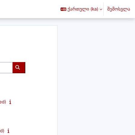
ქართული ‎(ka)‎
შემოსვლა
მოძებნე კურსები
ed)
d)