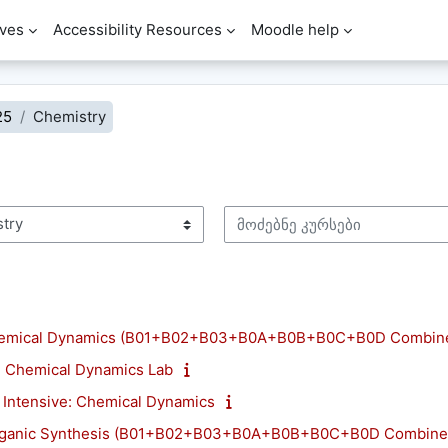
ves
Accessibility Resources
Moodle help
25
Chemistry
მოძებნე კურსები
ი
emical Dynamics (B01+B02+B03+B0A+B0B+B0C+B0D Combin
 Chemical Dynamics Lab
Intensive: Chemical Dynamics
ganic Synthesis (B01+B02+B03+B0A+B0B+B0C+B0D Combine