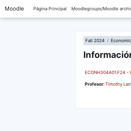
Saltar al contenido principal
Moodle
Página Principal
Moodlegroups/Moodle archi
Fall 2024
Economic
Informació
ECONH304A01.F24 - In
Profesor:
Timothy La