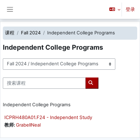
跳到主要内容
登录
停靠面板
课程
Fall 2024
Independent College Programs
Independent College Programs
课程类别
搜索课程
搜索课程
Independent College Programs
ICPRH480A01.F24 - Independent Study
教师:
GrabellNeal