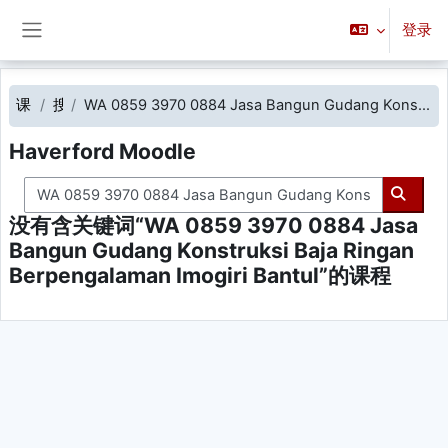
跳到主要内容
登录
停靠面板
课程
搜索
WA 0859 3970 0884 Jasa Bangun Gudang Konstruksi Baja Ringan Berpengalaman Imogiri Bantul
Haverford Moodle
搜索课程
搜索课
没有含关键词“WA 0859 3970 0884 Jasa
Bangun Gudang Konstruksi Baja Ringan
Berpengalaman Imogiri Bantul”的课程