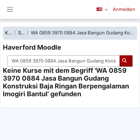
Zum Hauptinhalt
Anmelden
Website-Übersicht
Kurse
Suchen
WA 0859 3970 0884 Jasa Bangun Gudang Konstruksi Baja Ringan Berpengalaman Imogiri Bantul
Haverford Moodle
Kurse suchen
Kurse
Keine Kurse mit dem Begriff 'WA 0859
3970 0884 Jasa Bangun Gudang
Konstruksi Baja Ringan Berpengalaman
Imogiri Bantul' gefunden