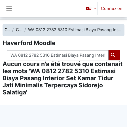
Passer au contenu principal
Connexion
Panneau latéral
Cours
Chercher
WA 0812 2782 5310 Estimasi Biaya Pasang Interior Set Kamar Tidur Jati Minimalis Terpercaya Sidorejo Salatiga
Haverford Moodle
Chercher dans les cours
Cherch
Aucun cours n'a été trouvé que contenait
les mots 'WA 0812 2782 5310 Estimasi
Biaya Pasang Interior Set Kamar Tidur
Jati Minimalis Terpercaya Sidorejo
Salatiga'