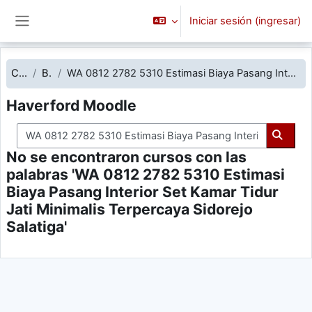
Saltar al contenido principal
Iniciar sesión (ingresar)
Pánel lateral
Cursos
Buscar
WA 0812 2782 5310 Estimasi Biaya Pasang Interior Set Kamar Tidur Jati Minimalis Terpercaya Sidorejo Salatiga
Haverford Moodle
Buscar cursos
Buscar
No se encontraron cursos con las
palabras 'WA 0812 2782 5310 Estimasi
Biaya Pasang Interior Set Kamar Tidur
Jati Minimalis Terpercaya Sidorejo
Salatiga'