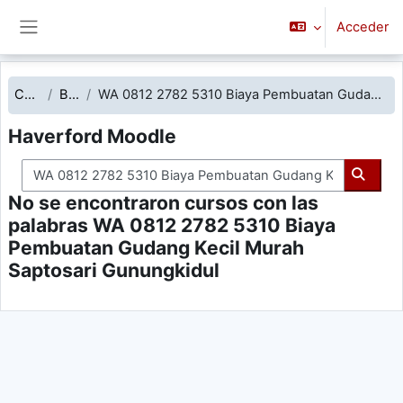
Salta al contenido principal
Acceder
Panel lateral
Cursos
Buscar
WA 0812 2782 5310 Biaya Pembuatan Gudang Kecil Murah Saptosari Gunungkidul
Haverford Moodle
Buscar cursos
Buscar
No se encontraron cursos con las
palabras WA 0812 2782 5310 Biaya
Pembuatan Gudang Kecil Murah
Saptosari Gunungkidul