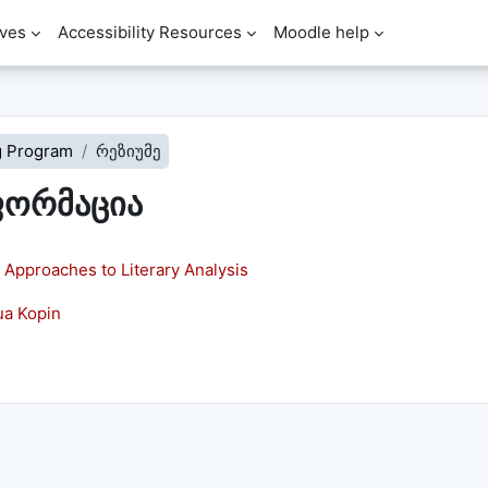
ves
Accessibility Resources
Moodle help
g Program
რეზიუმე
ფორმაცია
pproaches to Literary Analysis
ua Kopin