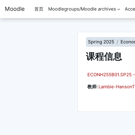
跳到主要内容
Moodle
首页
Moodlegroups/Moodle archives
Acce
Spring 2025
Econo
课程信息
ECONH255B01.SP25 -
教师:
Lambie-HansonT