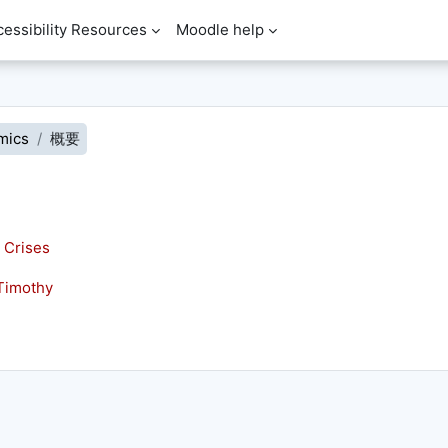
cessibility Resources
Moodle help
mics
概要
 Crises
Timothy